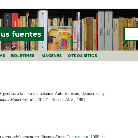
Buscar
FORMU
sus fuentes
ÍAS
BOLETINES
IMÁGENES
OTROS SITIOS
rgentina a la hora del balance. Autoritarismo, democracia y
empos Modernos
, nº 420-421. Buenos Aires, 1981.
 larga crisis argentina
. Buenos Aires:
Contrapunto
, 1989. en