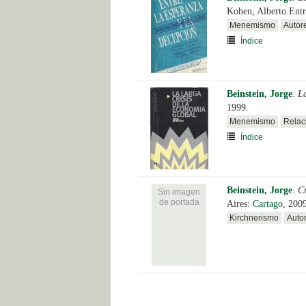
Kohen, Alberto.Entre
Menemismo
Autor
Índice
Beinstein, Jorge
.
La
1999.
Menemismo
Relac
Índice
Beinstein, Jorge
.
C
Sin imagen
de portada
Aires:
Cartago
, 200
Kirchnerismo
Auto