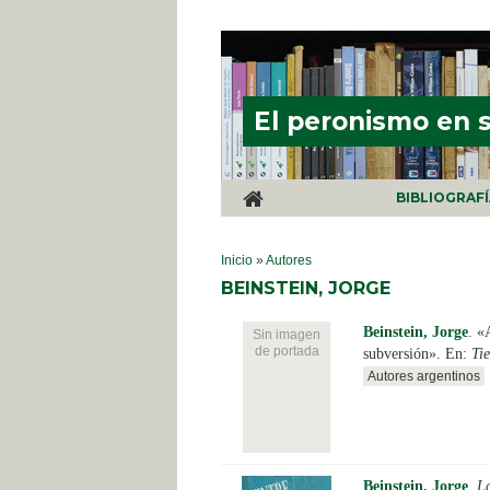
Pasar al contenido principal
El peronismo en 
BIBLIOGRAF
SE ENCUENTRA USTED AQUÍ
Inicio
»
Autores
BEINSTEIN, JORGE
Beinstein, Jorge
.
«A
Sin imagen
de portada
subversión». En:
Ti
Autores argentinos
Beinstein, Jorge
.
La