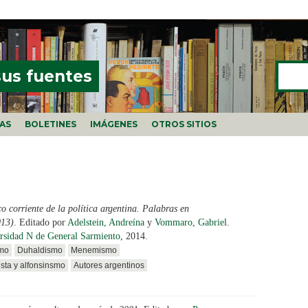
Buscar
FORMU
sus fuentes
ÍAS
BOLETINES
IMÁGENES
OTROS SITIOS
co corriente de la política argentina. Palabras en
013)
. Editado por
Adelstein, Andreína
y
Vommaro, Gabriel
.
rsidad N de General Sarmiento
, 2014.
smo
Duhaldismo
Menemismo
ista y alfonsinsmo
Autores argentinos