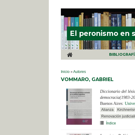
Pasar al contenido principal
El peronismo en 
BIBLIOGRAF
SE ENCUENTRA USTED AQUÍ
Inicio
»
Autores
VOMMARO, GABRIEL
Diccionario del léxi
democracia(1983-2
Buenos Aires:
Unive
Alianza
Kirchneri
Renovación justicial
Índice