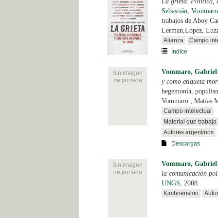
La grieta. Política,
Sebastián
,
Vommaro,
trabajos de Aboy Car
Lerman,López, Luzzi
Alianza
Campo inte
Índice
Vommaro, Gabriel
Sin imagen
de portada
y como etiqueta mor
hegemonía, populism
Vommaro ; Matías M
Campo intelectual
Material que trabaja 
Autores argentinos
Descargas
Vommaro, Gabriel
Sin imagen
de portada
la comunicación pol
UNGS
, 2008.
Kirchnerismo
Auto