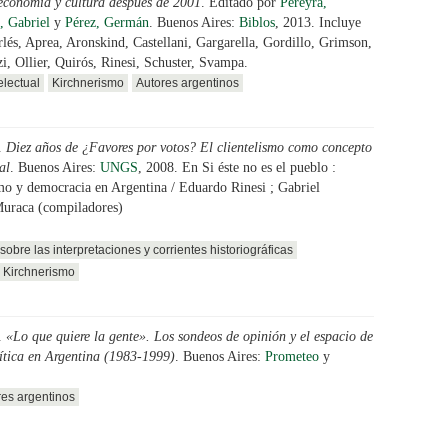
 economía y cultura después de 2001
. Editado por
Pereyra,
 Gabriel
y
Pérez, Germán
. Buenos Aires:
Biblos
, 2013. Incluye
lés, Aprea, Aronskind, Castellani, Gargarella, Gordillo, Grimson,
, Ollier, Quirós, Rinesi, Schuster, Svampa.
lectual
Kirchnerismo
Autores argentinos
.
Diez años de ¿Favores por votos? El clientelismo como concepto
al
. Buenos Aires:
UNGS
, 2008. En Si éste no es el pueblo :
o y democracia en Argentina / Eduardo Rinesi ; Gabriel
uraca (compiladores)
sobre las interpretaciones y corrientes historiográficas
Kirchnerismo
.
«Lo que quiere la gente». Los sondeos de opinión y el espacio de
ítica en Argentina (1983-1999)
. Buenos Aires:
Prometeo
y
res argentinos