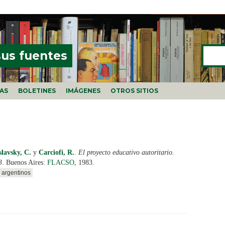
Buscar
FORMU
sus fuentes
ÍAS
BOLETINES
IMÁGENES
OTROS SITIOS
slavsky, C.
y
Carciofi, R.
.
El proyecto educativo autoritario.
3
. Buenos Aires:
FLACSO
, 1983.
 argentinos