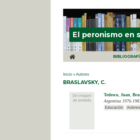
Pasar al contenido principal
El peronismo en 
BIBLIOGRAF
SE ENCUENTRA USTED AQUÍ
Inicio
»
Autores
BRASLAVSKY, C.
Tedesco, Juan
,
Bra
Sin imagen
de portada
Argentina 1976-198
Educación
Autores