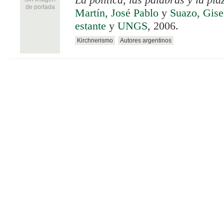
La política, las palabras y la pla
de portada
Martín, José Pablo
y
Suazo, Gise
estante
y
UNGS
, 2006.
Kirchnerismo
Autores argentinos