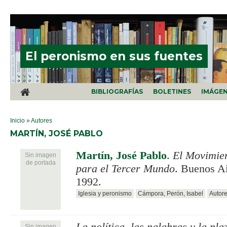
Pasar al contenido principal
El peronismo en sus fuentes
BIBLIOGRAFÍAS
BOLETINES
IMÁGE
SE ENCUENTRA USTED AQUÍ
Inicio
»
Autores
MARTÍN, JOSÉ PABLO
Martín, José Pablo
.
El Movimien
Sin imagen
de portada
para el Tercer Mundo
. Buenos A
1992.
Iglesia y peronismo
Cámpora, Perón, Isabel
Autore
Sin imagen