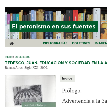
Pasar al contenido principal
El peronismo en sus fuentes
BIBLIOGRAFÍAS
BOLETINES
IMÁGE
SE ENCUENTRA USTED AQUÍ
Inicio
»
Destacados
TEDESCO, JUAN. EDUCACIÓN Y SOCIEDAD EN LA 
Buenos Aires: Siglo XXI, 2000.
Índice
Prólogo.
Advertencia a la 3a