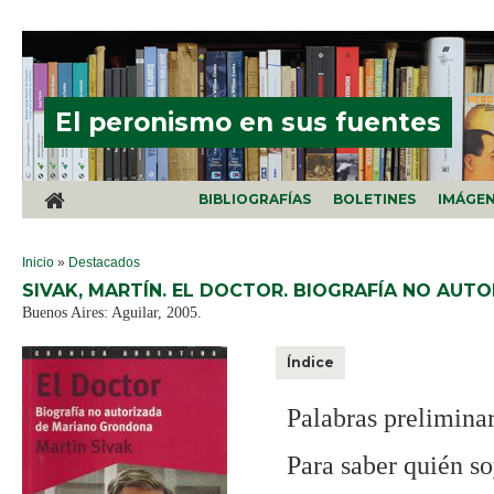
Pasar al contenido principal
El peronismo en sus fuentes
BIBLIOGRAFÍAS
BOLETINES
IMÁGE
SE ENCUENTRA USTED AQUÍ
Inicio
»
Destacados
SIVAK, MARTÍN. EL DOCTOR. BIOGRAFÍA NO AU
Buenos Aires: Aguilar, 2005.
Índice
Palabras preliminar
Para saber quién s