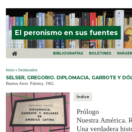
Pasar al contenido principal
El peronismo en sus fuentes
BIBLIOGRAFÍAS
BOLETINES
IMÁGE
SE ENCUENTRA USTED AQUÍ
Inicio
»
Destacados
SELSER, GREGORIO. DIPLOMACIA, GARROTE Y DÓ
Buenos Aires: Palestra, 1962.
Índice
Prólogo
Nuestra América. Re
Una verdadera hist