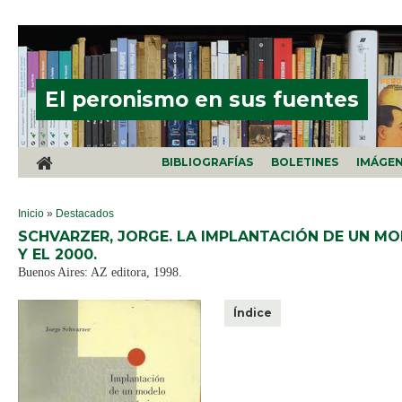
Pasar al contenido principal
El peronismo en sus fuentes
BIBLIOGRAFÍAS
BOLETINES
IMÁGE
SE ENCUENTRA USTED AQUÍ
Inicio
»
Destacados
SCHVARZER, JORGE. LA IMPLANTACIÓN DE UN MO
Y EL 2000.
Buenos Aires: AZ editora, 1998.
Índice