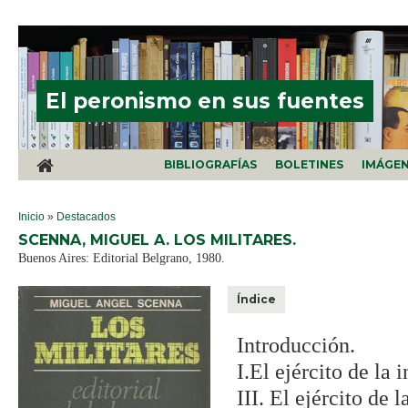
Pasar al contenido principal
El peronismo en sus fuentes
BIBLIOGRAFÍAS
BOLETINES
IMÁGE
SE ENCUENTRA USTED AQUÍ
Inicio
»
Destacados
SCENNA, MIGUEL A. LOS MILITARES.
Buenos Aires: Editorial Belgrano, 1980.
Índice
Introducción.
I.El ejército de la 
III. El ejército de