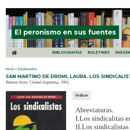
Pasar al contenido principal
El peronismo en sus fuentes
BIBLIOGRAFÍAS
BOLETINES
IMÁGE
SE ENCUENTRA USTED AQUÍ
Inicio
»
Destacados
SAN MARTINO DE DROMI, LAURA. LOS SINDICALI
Buenos Aires: Ciudad Argentina, 1992.
Índice
Abreviaturas.
I.Los sindicalitas 
II.Los sindicalista