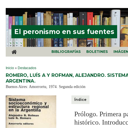
Pasar al contenido principal
El peronismo en sus fuentes
BIBLIOGRAFÍAS
BOLETINES
IMÁGE
SE ENCUENTRA USTED AQUÍ
Inicio
»
Destacados
ROMERO, LUÍS A Y ROFMAN, ALEJANDRO. SISTE
ARGENTINA.
Buenos Aires: Amorrortu, 1974. Segunda edición
Índice
Prólogo. Primera p
histórico. Introduc