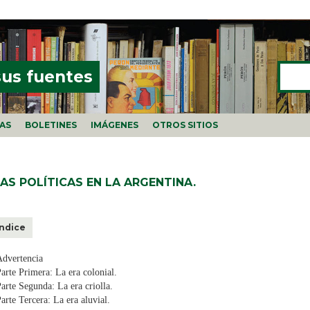
Buscar
FORMU
sus fuentes
ÍAS
BOLETINES
IMÁGENES
OTROS SITIOS
EAS POLÍTICAS EN LA ARGENTINA.
Índice
Advertencia
arte Primera: La era colonial.
arte Segunda: La era criolla.
arte Tercera: La era aluvial.