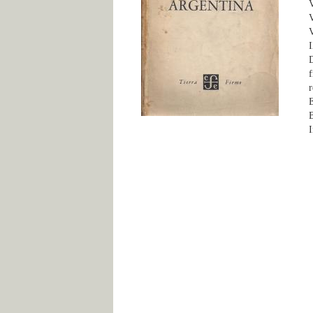
V
V
V
I
D
f
r
E
B
I