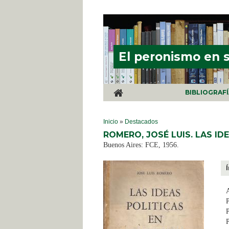
Pasar al contenido principal
El peronismo en 
BIBLIOGRAF
SE ENCUENTRA USTED AQUÍ
Inicio
»
Destacados
ROMERO, JOSÉ LUIS. LAS ID
Buenos Aires: FCE, 1956.
P
P
P