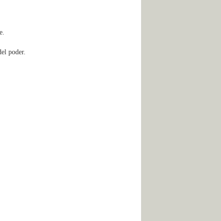
e.
del poder.