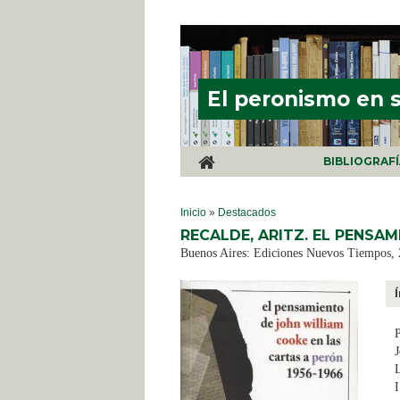
Pasar al contenido principal
El peronismo en 
BIBLIOGRAF
SE ENCUENTRA USTED AQUÍ
Inicio
»
Destacados
RECALDE, ARITZ. EL PENSA
Buenos Aires: Ediciones Nuevos Tiempos, 
P
J
L
I