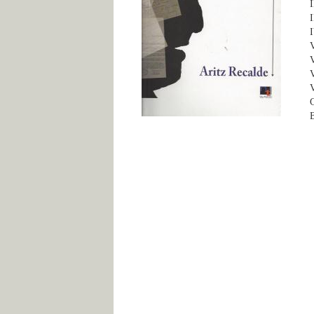
I
I
I
V
V
V
V
C
B