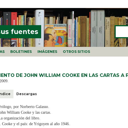
Buscar
FORMU
sus fuentes
ÍAS
BOLETINES
IMÁGENES
OTROS SITIOS
MIENTO DE JOHN WILLIAM COOKE EN LAS CARTAS A P
2009.
Índice
Descargas
rólogo, por Norberto Galasso.
ohn William Cooke y las cartas.
a organización del libro.
. Cooke y el país: de Yrigoyen al año 1946.