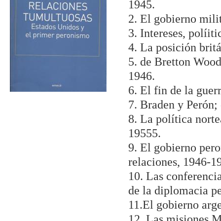
1945.
2. El gobierno mili
3. Intereses, políit
4. La posición brit
5. de Bretton Woods
1946.
6. El fin de la gue
7. Braden y Perón; 
8. La política nor
19555.
9. El gobierno pero
relaciones, 1946-1
10. Las conferencia
de la diplomacia p
11.El gobierno argen
12. Las misiones Mi