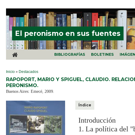
Pasar al contenido principal
El peronismo en sus fuentes
BIBLIOGRAFÍAS
BOLETINES
IMÁGE
SE ENCUENTRA USTED AQUÍ
Inicio
»
Destacados
RAPOPORT, MARIO Y SPIGUEL, CLAUDIO. RELACI
PERONISMO.
Buenos Aires: Emecé, 2009.
Índice
Introducción
1. La política del