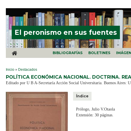
Pasar al contenido principal
El peronismo en sus fuentes
BIBLIOGRAFÍAS
BOLETINES
IMÁGE
SE ENCUENTRA USTED AQUÍ
Inicio
»
Destacados
POLÍTICA ECONÓMICA NACIONAL. DOCTRINA. REA
Editado por U B A-Secretaría Acción Social Universitaria. Buenos Aires: Un
Índice
Prólogo, Julio V.Otaola
Extensión: 30 páginas.