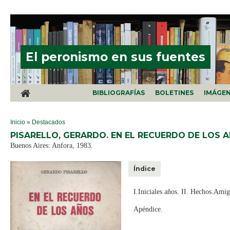
Pasar al contenido principal
El peronismo en sus fuentes
BIBLIOGRAFÍAS
BOLETINES
IMÁGE
SE ENCUENTRA USTED AQUÍ
Inicio
»
Destacados
PISARELLO, GERARDO. EN EL RECUERDO DE LOS A
Buenos Aires: Anfora, 1983.
Índice
I.Iniciales años. II. Hechos.Amig
Apéndice.