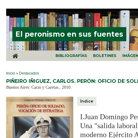
Pasar al contenido principal
El peronismo en sus fuentes
BIBLIOGRAFÍAS
BOLETINES
IMÁGE
SE ENCUENTRA USTED AQUÍ
Inicio
»
Destacados
PIÑEIRO IÑIGUEZ, CARLOS. PERÓN: OFICIO DE S
Buenos Aires: Caras y Caretas., 2010.
Índice
I.Juan Domingo Peró
Una "salida laboral
moderno Ejército A