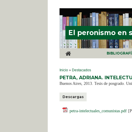
Pasar al contenido principal
El peronismo en 
BIBLIOGRAF
SE ENCUENTRA USTED AQUÍ
Inicio
»
Destacados
PETRA, ADRIANA. INTELECTU
Buenos Aires, 2013. Tesis de posgrado. Un
Descargas
petra-intelectuales_comunistas.pdf
[