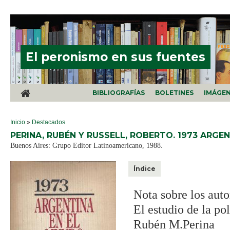
Pasar al contenido principal
El peronismo en sus fuentes
BIBLIOGRAFÍAS
BOLETINES
IMÁGE
SE ENCUENTRA USTED AQUÍ
Inicio
»
Destacados
PERINA, RUBÉN Y RUSSELL, ROBERTO. 1973 ARGEN
Buenos Aires: Grupo Editor Latinoamericano, 1988.
Índice
Nota sobre los auto
El estudio de la pol
Rubén M.Perina