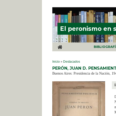
Pasar al contenido principal
El peronismo en 
BIBLIOGRAF
SE ENCUENTRA USTED AQUÍ
Inicio
»
Destacados
PERÓN, JUAN D. PENSAMIEN
Buenos Aires: Presidencia de la Nación, 194
D
N
m
M