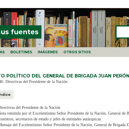
Buscar
FORMU
sus fuentes
ÍAS
BOLETINES
IMÁGENES
OTROS SITIOS
TO POLÍTICO DEL GENERAL DE BRIGADA JUAN PERÓN
6. Directivas del Presidente de la Nación.
Índice
irectivas del Presidente de la Nación
ota remitida por el Excelentísimo Señor Presidente de la Nación, General de B
inistros, secretarios de estado y jefes de entidades autárquicas.
ensaje del Excelentísimo Señor Presidente de la Nación, General de Brigada D