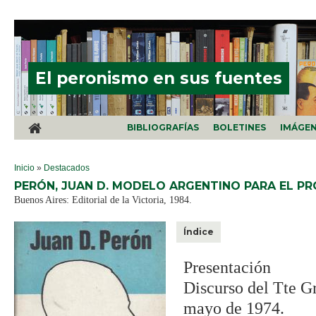
Pasar al contenido principal
El peronismo en sus fuentes
BIBLIOGRAFÍAS
BOLETINES
IMÁGE
SE ENCUENTRA USTED AQUÍ
Inicio
»
Destacados
PERÓN, JUAN D. MODELO ARGENTINO PARA EL P
Buenos Aires: Editorial de la Victoria, 1984.
Índice
Presentación
Discurso del Tte Gr
mayo de 1974.