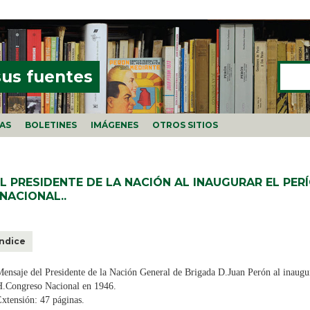
Buscar
FORMU
sus fuentes
ÍAS
BOLETINES
IMÁGENES
OTROS SITIOS
EL PRESIDENTE DE LA NACIÓN AL INAUGURAR EL PE
NACIONAL..
Índice
ensaje del Presidente de la Nación General de Brigada D.Juan Perón al inaugur
H.Congreso Nacional en 1946.
xtensión: 47 páginas.