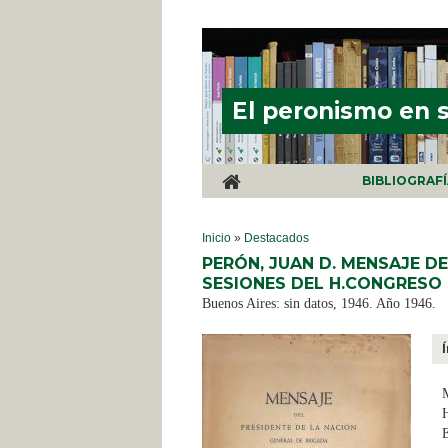
Pasar al contenido principal
El peronismo en 
BIBLIOGRAF
SE ENCUENTRA USTED AQUÍ
Inicio
»
Destacados
PERÓN, JUAN D. MENSAJE D
SESIONES DEL H.CONGRESO 
Buenos Aires: sin datos, 1946. Año 1946.
M
E