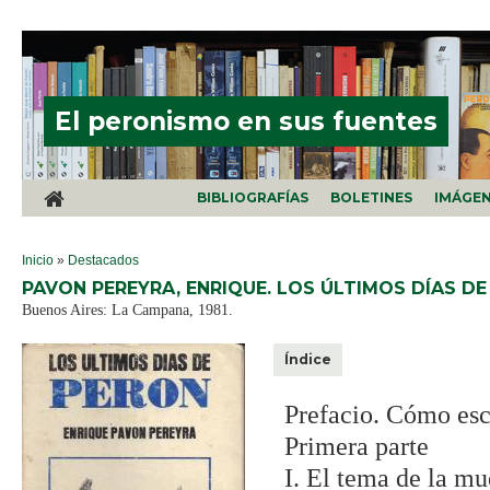
Pasar al contenido principal
El peronismo en sus fuentes
BIBLIOGRAFÍAS
BOLETINES
IMÁGE
SE ENCUENTRA USTED AQUÍ
Inicio
»
Destacados
PAVON PEREYRA, ENRIQUE. LOS ÚLTIMOS DÍAS DE
Buenos Aires: La Campana, 1981.
Índice
Prefacio. Cómo esc
Primera parte
I. El tema de la mu