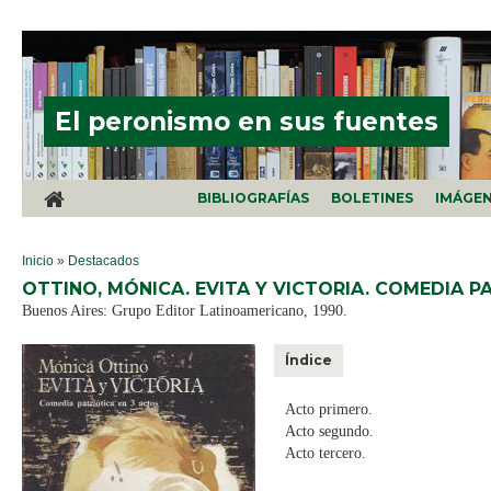
Pasar al contenido principal
El peronismo en sus fuentes
BIBLIOGRAFÍAS
BOLETINES
IMÁGE
SE ENCUENTRA USTED AQUÍ
Inicio
»
Destacados
OTTINO, MÓNICA. EVITA Y VICTORIA. COMEDIA P
Buenos Aires: Grupo Editor Latinoamericano, 1990.
Índice
Acto primero.
Acto segundo.
Acto tercero.