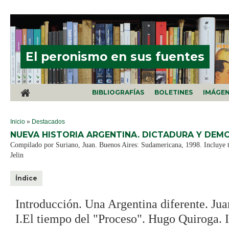
Pasar al contenido principal
El peronismo en sus fuentes
BIBLIOGRAFÍAS
BOLETINES
IMÁGE
SE ENCUENTRA USTED AQUÍ
Inicio
»
Destacados
NUEVA HISTORIA ARGENTINA. DICTADURA Y DEMO
Compilado por Suriano, Juan. Buenos Aires: Sudamericana, 1998. Incluye t
Jelin
Índice
Introducción. Una Argentina diferente. Jua
I.El tiempo del "Proceso". Hugo Quiroga. I