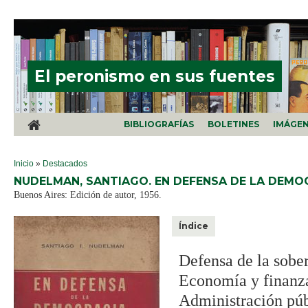
Pasar al contenido principal
El peronismo en sus fuentes
BIBLIOGRAFÍAS
BOLETINES
IMÁGE
SE ENCUENTRA USTED AQUÍ
Inicio
»
Destacados
NUDELMAN, SANTIAGO. EN DEFENSA DE LA DEMOC
Buenos Aires: Edición de autor, 1956.
Índice
Defensa de la sober
Economía y finanz
Administración púb