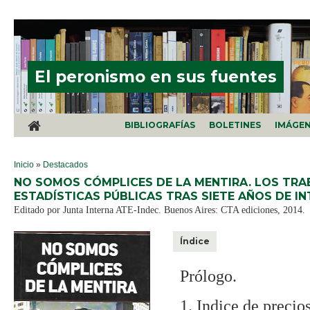
Pasar al contenido principal
El peronismo en sus fuentes
BIBLIOGRAFÍAS
BOLETINES
IMÁGE
SE ENCUENTRA USTED AQUÍ
Inicio
»
Destacados
NO SOMOS CÓMPLICES DE LA MENTIRA. LOS TRA
ESTADÍSTICAS PÚBLICAS TRAS SIETE AÑOS DE IN
Editado por Junta Interna ATE-Indec. Buenos Aires: CTA ediciones, 2014.
Índice
Prólogo.
1. Indice de preci