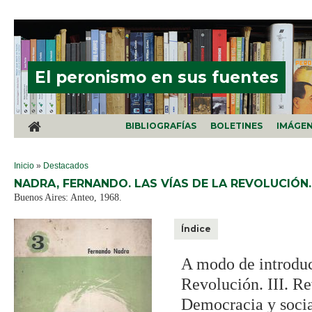
Pasar al contenido principal
El peronismo en sus fuentes
BIBLIOGRAFÍAS
BOLETINES
IMÁGE
SE ENCUENTRA USTED AQUÍ
Inicio
»
Destacados
NADRA, FERNANDO. LAS VÍAS DE LA REVOLUCIÓN.
Buenos Aires: Anteo, 1968.
Índice
A modo de introducc
Revolución. III. Re
Democracia y socia