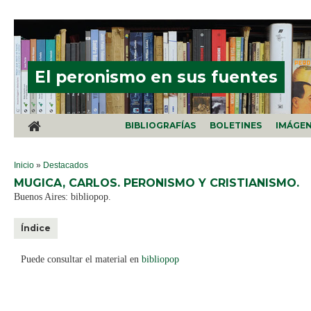
Pasar al contenido principal
El peronismo en sus fuentes
BIBLIOGRAFÍAS
BOLETINES
IMÁGE
SE ENCUENTRA USTED AQUÍ
Inicio
»
Destacados
MUGICA, CARLOS. PERONISMO Y CRISTIANISMO.
Buenos Aires: bibliopop.
Índice
Puede consultar el material en
bibliopop