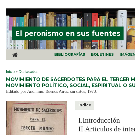
Pasar al contenido principal
El peronismo en sus fuentes
BIBLIOGRAFÍAS
BOLETINES
IMÁGE
SE ENCUENTRA USTED AQUÍ
Inicio
»
Destacados
MOVIMIENTO DE SACERDOTES PARA EL TERCER MU
MOVIMIENTO POLÍTICO, SOCIAL, ESPIRITUAL O S
Editado por Anónimo. Buenos Aires: sin datos, 1970.
Índice
I.Introducción
II.Articulos de inte