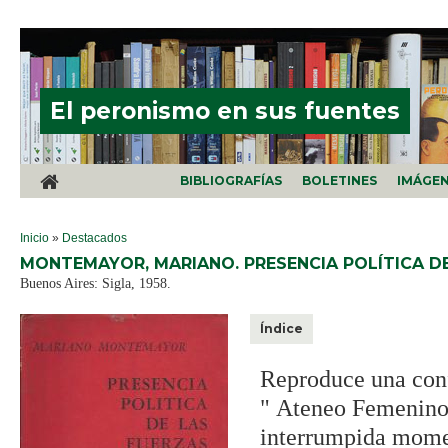
Pasar al contenido principal
El peronismo en sus fuentes
BIBLIOGRAFÍAS
BOLETINES
IMÁGE
SE ENCUENTRA USTED AQUÍ
Inicio
»
Destacados
MONTEMAYOR, MARIANO. PRESENCIA POLÍTICA D
Buenos Aires: Sigla, 1958.
Índice
Reproduce una conf
" Ateneo Femenino 4
interrumpida mome