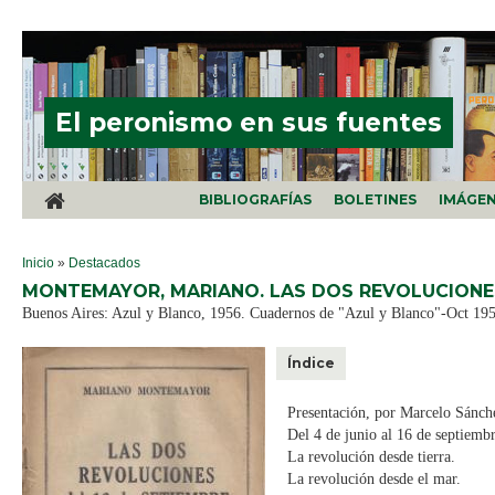
Pasar al contenido principal
El peronismo en sus fuentes
BIBLIOGRAFÍAS
BOLETINES
IMÁGE
SE ENCUENTRA USTED AQUÍ
Inicio
»
Destacados
MONTEMAYOR, MARIANO. LAS DOS REVOLUCIONES 
Buenos Aires: Azul y Blanco, 1956. Cuadernos de "Azul y Blanco"-Oct 19
Índice
Presentación, por Marcelo Sánch
Del 4 de junio al 16 de septiembr
La revolución desde tierra.
La revolución desde el mar.