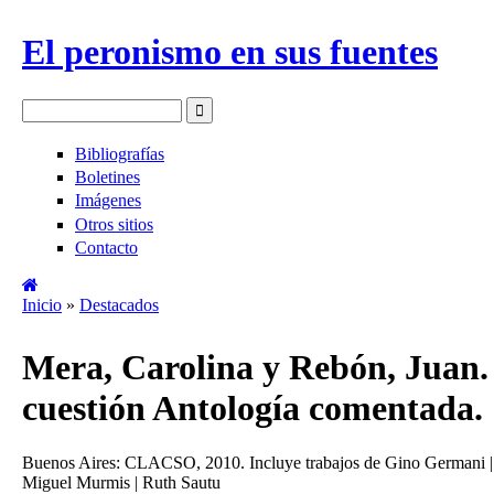
Pasar al contenido principal
El peronismo en sus fuentes
Buscar
Formulario de búsqueda
Bibliografías
Boletines
Imágenes
Otros sitios
Contacto
Inicio
»
Destacados
Se encuentra usted aquí
Mera, Carolina y Rebón, Juan.
cuestión Antología comentada.
Buenos Aires: CLACSO, 2010. Incluye trabajos de Gino Germani | Ana
Miguel Murmis | Ruth Sautu