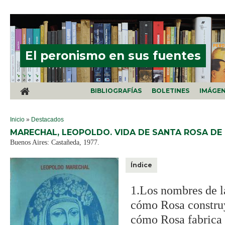
Pasar al contenido principal
El peronismo en sus fuentes
BIBLIOGRAFÍAS
BOLETINES
IMÁGE
SE ENCUENTRA USTED AQUÍ
Inicio
»
Destacados
MARECHAL, LEOPOLDO. VIDA DE SANTA ROSA DE 
Buenos Aires: Castañeda, 1977.
Índice
1.Los nombres de la
cómo Rosa construy
cómo Rosa fabrica s