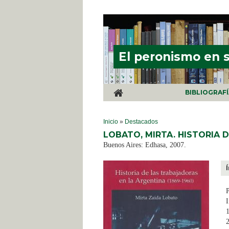
Pasar al contenido principal
El peronismo en 
BIBLIOGRAF
SE ENCUENTRA USTED AQUÍ
Inicio
»
Destacados
LOBATO, MIRTA. HISTORIA 
Buenos Aires: Edhasa, 2007.
P
I
1
2