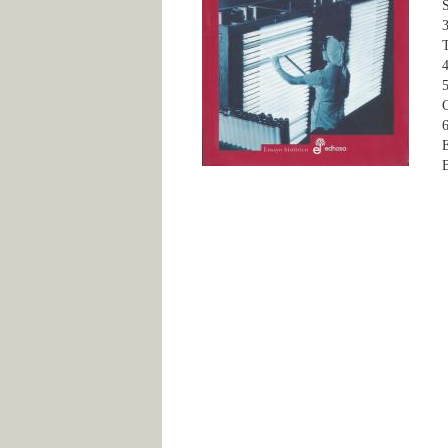
3
T
4
5
C
6
B