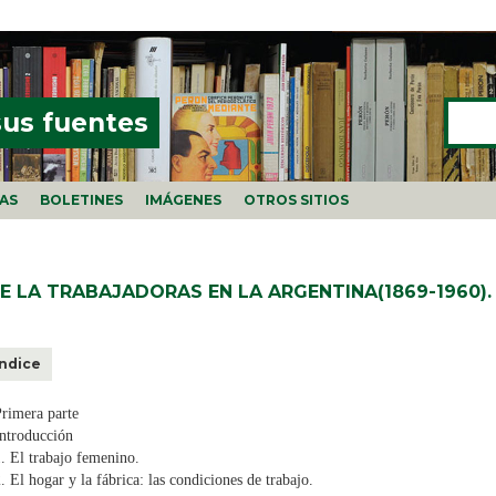
Buscar
FORMU
sus fuentes
ÍAS
BOLETINES
IMÁGENES
OTROS SITIOS
DE LA TRABAJADORAS EN LA ARGENTINA(1869-1960).
Índice
rimera parte
ntroducción
. El trabajo femenino.
. El hogar y la fábrica: las condiciones de trabajo.