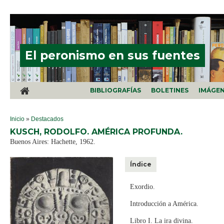
Pasar al contenido principal
El peronismo en sus fuentes
BIBLIOGRAFÍAS
BOLETINES
IMÁGE
SE ENCUENTRA USTED AQUÍ
Inicio
»
Destacados
KUSCH, RODOLFO. AMÉRICA PROFUNDA.
Buenos Aires: Hachette, 1962.
Índice
Exordio.
Introducción a América.
Libro I. La ira divina.