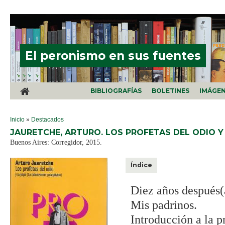
Pasar al contenido principal
El peronismo en sus fuentes
BIBLIOGRAFÍAS
BOLETINES
IMÁGE
SE ENCUENTRA USTED AQUÍ
Inicio
»
Destacados
JAURETCHE, ARTURO. LOS PROFETAS DEL ODIO Y
Buenos Aires: Corregidor, 2015.
Índice
Diez años después(
Mis padrinos.
Introducción a la p