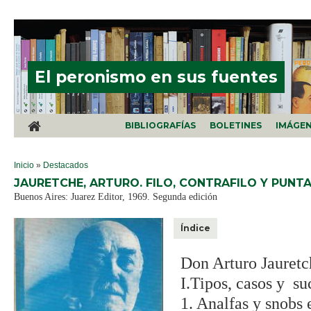
Pasar al contenido principal
El peronismo en sus fuentes
BIBLIOGRAFÍAS
BOLETINES
IMÁGE
SE ENCUENTRA USTED AQUÍ
Inicio
»
Destacados
JAURETCHE, ARTURO. FILO, CONTRAFILO Y PUNTA
Buenos Aires: Juarez Editor, 1969. Segunda edición
Índice
Don Arturo Jauretch
I.Tipos, casos y su
1. Analfas y snobs e