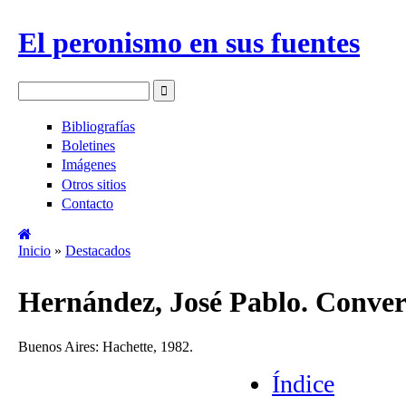
Pasar al contenido principal
El peronismo en sus fuentes
Buscar
Formulario de búsqueda
Bibliografías
Boletines
Imágenes
Otros sitios
Contacto
Inicio
»
Destacados
Se encuentra usted aquí
Hernández, José Pablo. Conversa
Buenos Aires: Hachette, 1982.
Índice