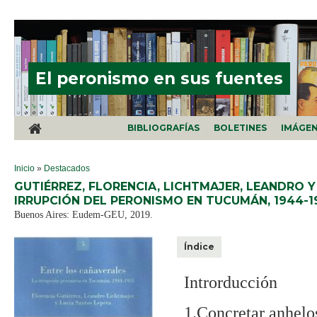
Pasar al contenido principal
El peronismo en sus fuentes
BIBLIOGRAFÍAS
BOLETINES
IMÁGE
SE ENCUENTRA USTED AQUÍ
Inicio
»
Destacados
GUTIÉRREZ, FLORENCIA, LICHTMAJER, LEANDRO Y
IRRUPCIÓN DEL PERONISMO EN TUCUMÁN, 1944-19
Buenos Aires: Eudem-GEU, 2019.
Índice
Introrducción
1.Concretar anhelos