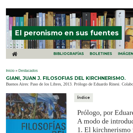
Pasar al contenido principal
El peronismo en sus fuentes
BIBLIOGRAFÍAS
BOLETINES
IMÁGE
SE ENCUENTRA USTED AQUÍ
Inicio
»
Destacados
GIANI, JUAN J. FILOSOFIAS DEL KIRCHNERISMO.
Buenos Aires: Paso de los Libres, 2013. Prólogo de Eduardo Rinesi. Colab
Índice
Prólogo, por Eduar
A modo de introdu
1. El kirchnerismo 