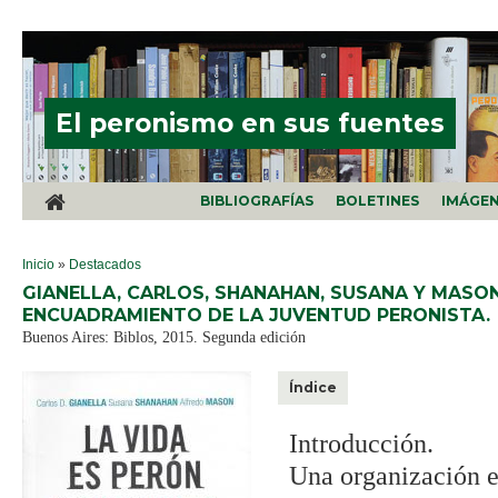
Pasar al contenido principal
El peronismo en sus fuentes
BIBLIOGRAFÍAS
BOLETINES
IMÁGE
SE ENCUENTRA USTED AQUÍ
Inicio
»
Destacados
GIANELLA, CARLOS, SHANAHAN, SUSANA Y MASON,
ENCUADRAMIENTO DE LA JUVENTUD PERONISTA.
Buenos Aires: Biblos, 2015. Segunda edición
Índice
Introducción.
Una organización e