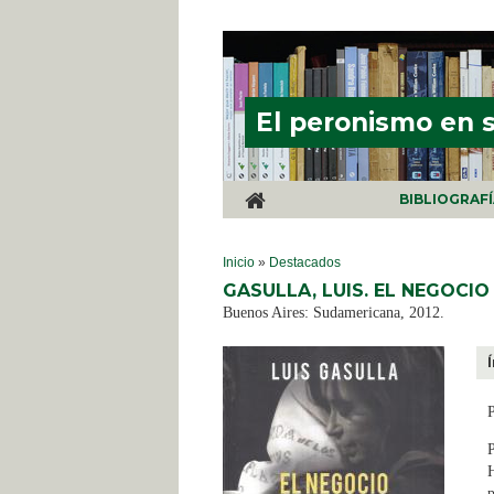
Pasar al contenido principal
El peronismo en 
BIBLIOGRAF
SE ENCUENTRA USTED AQUÍ
Inicio
»
Destacados
GASULLA, LUIS. EL NEGOCI
Buenos Aires: Sudamericana, 2012.
P
H
p