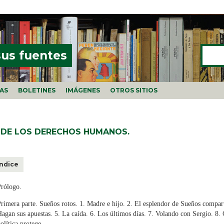
Buscar
FORMU
sus fuentes
ÍAS
BOLETINES
IMÁGENES
OTROS SITIOS
O DE LOS DERECHOS HUMANOS.
Índice
Prólogo.
rimera parte. Sueños rotos. 1. Madre e hijo. 2. El esplendor de Sueños compart
agan sus apuestas. 5. La caída. 6. Los últimos días. 7. Volando con Sergio. 8. 
olítica protege.