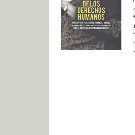
S
a
T
E
E
A