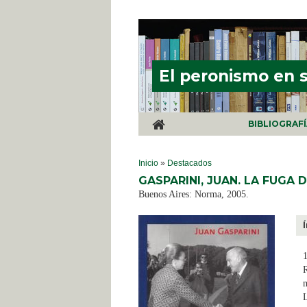
Pasar al contenido principal
El peronismo en 
BIBLIOGRAF
SE ENCUENTRA USTED AQUÍ
Inicio
»
Destacados
GASPARINI, JUAN. LA FUGA 
Buenos Aires: Norma, 2005.
1
R
m
L