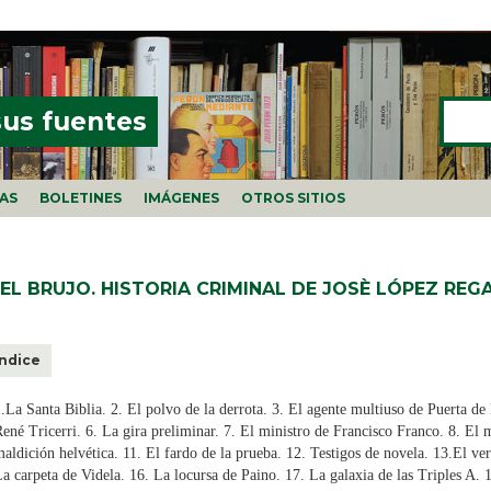
Buscar
FORMU
sus fuentes
ÍAS
BOLETINES
IMÁGENES
OTROS SITIOS
DEL BRUJO. HISTORIA CRIMINAL DE JOSÈ LÓPEZ REGA
Índice
.La Santa Biblia. 2. El polvo de la derrota. 3. El agente multiuso de Puerta de
ené Tricerri. 6. La gira preliminar. 7. El ministro de Francisco Franco. 8. El m
aldición helvética. 11. El fardo de la prueba. 12. Testigos de novela. 13.El ve
a carpeta de Videla. 16. La locursa de Paino. 17. La galaxia de las Triples A. 1