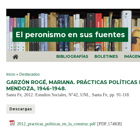
Pasar al contenido principal
El peronismo en sus fuentes
BIBLIOGRAFÍAS
BOLETINES
IMÁGE
SE ENCUENTRA USTED AQUÍ
Inicio
»
Destacados
GARZÓN ROGÉ, MARIANA. PRÁCTICAS POLÍTICAS 
MENDOZA, 1946-1948.
Santa Fe, 2012. Estudios Sociales, N°42, UNL, Santa Fe, pp. 91-118.
Descargas
2012_practicas_politicas_en_la_construc.pdf
[PDF,174KB]