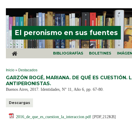
Pasar al contenido principal
El peronismo en sus fuentes
BIBLIOGRAFÍAS
BOLETINES
IMÁGE
SE ENCUENTRA USTED AQUÍ
Inicio
»
Destacados
GARZÓN ROGÉ, MARIANA. DE QUÉ ES CUESTIÓN. 
ANTIPERONISTAS.
Buenos Aires, 2017. Identidades, N° 11, Año 6, pp. 67-80.
Descargas
2016_de_que_es_cuestion_la_interaccion.pdf
[PDF,212KB]