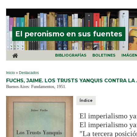
Pasar al contenido principal
El peronismo en sus fuentes
BIBLIOGRAFÍAS
BOLETINES
IMÁGE
SE ENCUENTRA USTED AQUÍ
Inicio
»
Destacados
FUCHS, JAIME. LOS TRUSTS YANQUIS CONTRA LA 
Buenos Aires: Fundamentos, 1951.
Índice
El imperialismo ya
El imperialismo yan
"La tercera posició