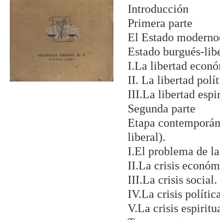
Introducción
Primera parte
El Estado moderno(
Estado burgués-libe
I.La libertad econ
II. La libertad polít
III.La libertad espir
Segunda parte
Etapa contemporáne
liberal).
I.El problema de la 
II.La crisis económ
III.La crisis social.
IV.La crisis polític
V.La crisis espiritu