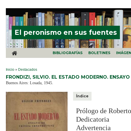
Pasar al contenido principal
El peronismo en sus fuentes
BIBLIOGRAFÍAS
BOLETINES
IMÁGE
SE ENCUENTRA USTED AQUÍ
Inicio
»
Destacados
FRONDIZI, SILVIO. EL ESTADO MODERNO. ENSAYO
Buenos Aires: Losada, 1945.
Índice
Prólogo de Roberto
Dedicatoria
Advertencia