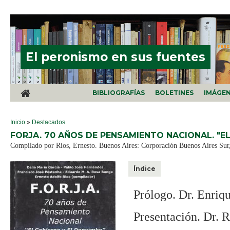
Pasar al contenido principal
El peronismo en sus fuentes
BIBLIOGRAFÍAS
BOLETINES
IMÁGE
SE ENCUENTRA USTED AQUÍ
Inicio
»
Destacados
FORJA. 70 AÑOS DE PENSAMIENTO NACIONAL. "EL
Compilado por Rios, Ernesto. Buenos Aires: Corporación Buenos Aires Sur, 
Índice
Prólogo. Dr. Enriq
Presentación. Dr. R