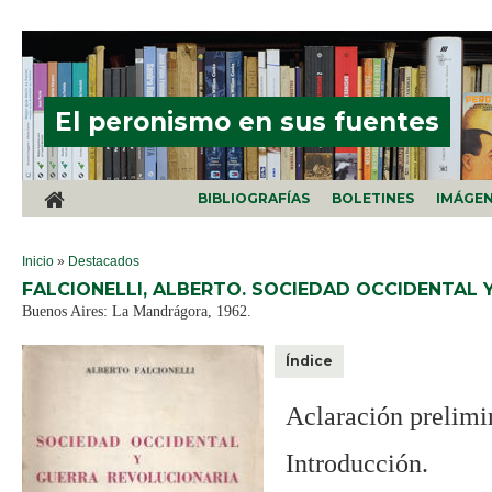
Pasar al contenido principal
El peronismo en sus fuentes
BIBLIOGRAFÍAS
BOLETINES
IMÁGE
SE ENCUENTRA USTED AQUÍ
Inicio
»
Destacados
FALCIONELLI, ALBERTO. SOCIEDAD OCCIDENTAL 
Buenos Aires: La Mandrágora, 1962.
Índice
Aclaración prelimi
Introducción.